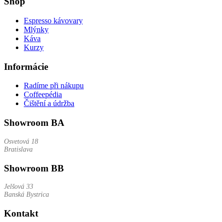
Shop
Espresso kávovary
Mlýnky
Káva
Kurzy
Informácie
Radíme při nákupu
Coffeepédia
Čištění a údržba
Showroom BA
Osvetová 18
Bratislava
Showroom BB
Jelšová 33
Banská Bystrica
Kontakt