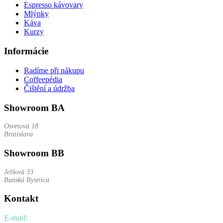
Espresso kávovary
Mlýnky
Káva
Kurzy
Informácie
Radíme při nákupu
Coffeepédia
Čištění a údržba
Showroom BA
Osvetová 18
Bratislava
Showroom BB
Jelšová 33
Banská Bystrica
Kontakt
E-mail: