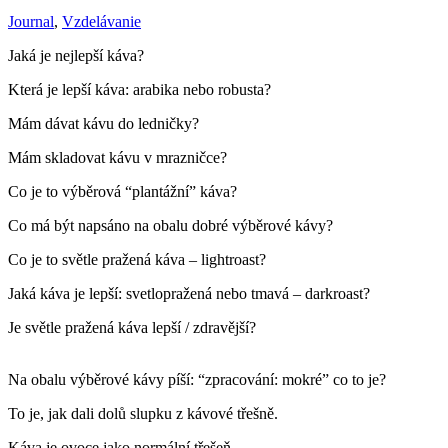
Journal
,
Vzdelávanie
Jaká je nejlepší káva?
Která je lepší káva: arabika nebo robusta?
Mám dávat kávu do ledničky?
Mám skladovat kávu v mrazničce?
Co je to výběrová “plantážní” káva?
Co má být napsáno na obalu dobré výběrové kávy?
Co je to světle pražená káva – lightroast?
Jaká káva je lepší: svetlopražená nebo tmavá – darkroast?
Je světle pražená káva lepší / zdravější?
Na obalu výběrové kávy píší: “zpracování: mokré” co to je?
To je, jak dali dolů slupku z kávové třešně.
Káva je ovoce jako normální třešeň.