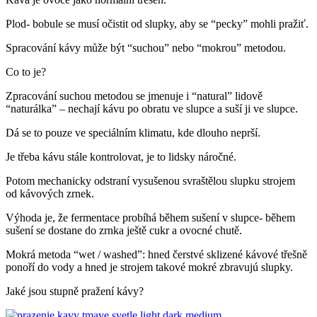
Plod- bobule se musí očistit od slupky, aby se “pecky” mohli pražiť.
Spracování kávy může být “suchou” nebo “mokrou” metodou.
Co to je?
Zpracování suchou metodou se jmenuje i “natural” lidově
“naturálka” – nechají kávu po obratu ve slupce a suší ji ve slupce.
Dá se to pouze ve speciálním klimatu, kde dlouho neprší.
Je třeba kávu stále kontrolovat, je to lidsky náročné.
Potom mechanicky odstraní vysušenou svraštělou slupku strojem
od kávových zrnek.
Výhoda je, že fermentace probíhá během sušení v slupce- během
sušení se dostane do zrnka ještě cukr a ovocné chutě.
Mokrá metoda “wet / washed”: hned čerstvé sklizené kávové třešně
ponoří do vody a hned je strojem takové mokré zbravujú slupky.
Jaké jsou stupně pražení kávy?