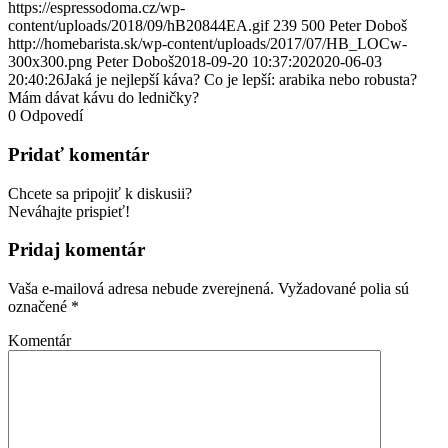
https://espressodoma.cz/wp-
content/uploads/2018/09/hB20844EA.gif
239
500
Peter Doboš
http://homebarista.sk/wp-content/uploads/2017/07/HB_LOCw-
300x300.png
Peter Doboš
2018-09-20 10:37:20
2020-06-03
20:40:26
Jaká je nejlepší káva? Co je lepší: arabika nebo robusta?
Mám dávat kávu do ledničky?
0
Odpovedí
Pridať komentár
Chcete sa pripojiť k diskusii?
Neváhajte prispieť!
Pridaj komentár
Vaša e-mailová adresa nebude zverejnená.
Vyžadované polia sú
označené
*
Komentár