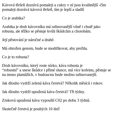
Kávová třešeň dozrává pomaleji a cukry v ní jsou kvalitnější -čím
pomaleji dozrává kávová třešeň, tím je lepší a sladší
Co je arabika?
Arabika je druh kávovníku má rafinovanější vůně i chutě jako
robusta, ale těžko se pěstuje kvůli škůdcům a chorobám.
Její pěstování je náročné a drahé.
Má ohrožen genom, bude se modifikovat, aby prežila.
Co je to robusta?
Druh kávovníku, který roste nízko, káva robusta je
“robustní” a snese škůdce i přímé slunce, má více kofeinu, pěstuje se
na mono plantážích, v budoucnu bude možno rafinovanejší.
Jak dlouho vydrží zelená káva čerstvá? Několik měsíců i rokov.
Jak dlouho vydrží upražená káva čerstvá? Tři týdny.
Zrnková upražená káva vypouští C02 po dobu 3 týdnů.
Skutečně čerstvá je pouhých 10 dní!