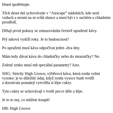
Hned spotřebujte.
Těch deset dní uchovávejte v “Airscape” nádobách, kde není
vzduch a nesmí na ni svítit slunce a musí být s v suchém a chladném
prostředí.
Dělají první pokusy se zmrazováním čerstvě upražené kávy.
Prý taková vydrží roky. Je to budoucnost?
Po upražení musí káva odpočívat jeden -dva dny.
Mám tedy dávat kávu do chladničky nebo do mrazničky? Ne.
Zelené zrnko musí mít speciální parametry? Ano.
SHG: Strictly High Grown, výběrová káva, která rostla velmi
vysoko: je to důležitý údaj, když rostla vysoce bude tvrdší
a dozrávala pomaleji vytvořila si lépe cukry.
Tyto cukry se uchovávají v tvrdé pecce déle a lépe.
Je to to nej, co můžete koupit!
HB: High Grown