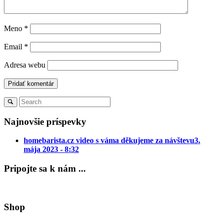
Meno
*
Email
*
Adresa webu
Najnovšie príspevky
homebarista.cz video s váma děkujeme za návštevu
3.
mája 2023 - 8:32
Pripojte sa k nám ...
Shop