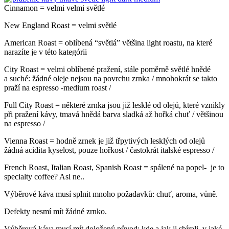
Cinnamon = velmi velmi světlé
New England Roast = velmi světlé
American Roast = oblíbená “světlá” většina light roastu, na které
narazíte je v této kategórii
City Roast = velmi oblíbené pražení, stále poměrně světlé hnědé
a suché: žádné oleje nejsou na povrchu zrnka / mnohokrát se takto
praží na espresso -medium roast /
Full City Roast = některé zrnka jsou již lesklé od olejů, které vznikly
při pražení kávy, tmavá hnědá barva sladká až hořká chuť / většinou
na espresso /
Vienna Roast = hodně zrnek je již třpytivých lesklých od olejů
žádná acidita kyselost, pouze hořkost / častokrát italské espresso /
French Roast, Italian Roast, Spanish Roast = spálené na popel- je to
specialty coffee? Asi ne..
Výběrové káva musí splnit mnoho požadavků: chuť, aroma, vůně.
Defekty nesmí mít žádné zrnko.
Výběrová káva musí mít doložený původ: kde a jak ji sbírali, v jaké