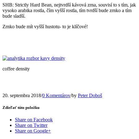
SHB: Strictly Hard Bean, nejtvrdší kávová zrna, souvisí to s tím, jak
vysoko arabika rostla, čím vyšší rostla, tím tvrdší bude zrnko a tím
bude sladší.
Zrnko bude mít vyšší hustotu- to je klíčové!
coffee density
20. septembra 2018
/
0 Komentárov
/
by
Peter Doboš
Zdieľať túto položku
Share on Facebook
Share on Twitter
Share on Google+