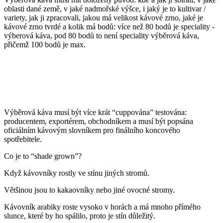
oblasti dané země, v jaké nadmořské výšce, i jaký je to kultivar /
variety, jak ji zpracovali, jakou má velikost kávové zrno, jaké je
kávové zrno tvrdé a kolik má bodů: více než 80 bodů je speciality -
výberová káva, pod 80 bodů to není speciality výběrová káva,
přičemž 100 bodů je max.
Výběrová káva musí být více krát “cuppována” testována:
producentem, exportérem, obchodníkem a musí být popsána
oficiálním kávovým slovníkem pro finálního koncového
spotřebitele.
Co je to “shade grown”?
Když kávovníky rostly ve stínu jiných stromů.
Většinou jsou to kakaovníky nebo jiné ovocné stromy.
Kávovník arabiky roste vysoko v horách a má mnoho přímého
slunce, které by ho spálilo, proto je stín důležitý.