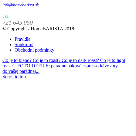
info@homebarista.sk
Tel:
721 645 050
© Copyright - HomeBARISTA 2018
Pravidla
Soukromí
Obchodní podmínky
Co je to blend? Co je to roast? Co je to dark roast? Co je to light
roast?
FOTO DEFILÉ: parádne pákové espresso kávovary
do vašej parádnej...
Scroll to top